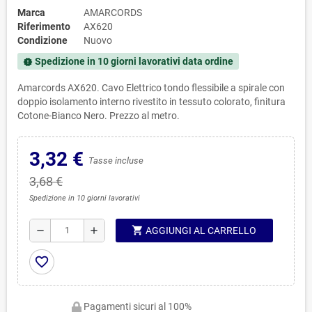
Marca
AMARCORDS
Riferimento
AX620
Condizione
Nuovo
Spedizione in 10 giorni lavorativi data ordine
new_releases
Amarcords AX620. Cavo Elettrico tondo flessibile a spirale con
doppio isolamento interno rivestito in tessuto colorato, finitura
Cotone-Bianco Nero. Prezzo al metro.
3,32 €
Tasse incluse
3,68 €
Spedizione in 10 giorni lavorativi
shopping_cart
remove
add
AGGIUNGI AL CARRELLO
favorite_border
Pagamenti sicuri al 100%