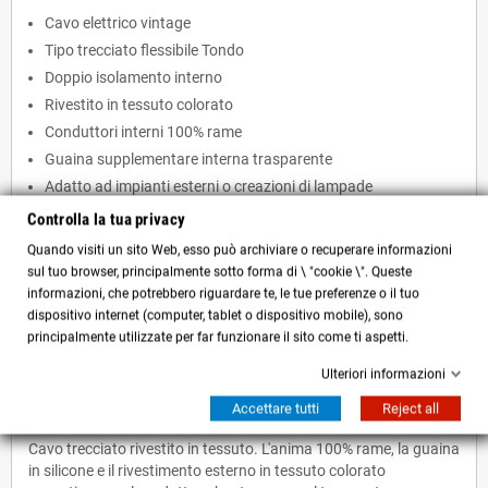
Cavo elettrico vintage
Tipo trecciato flessibile Tondo
Doppio isolamento interno
Rivestito in tessuto colorato
Conduttori interni 100% rame
Guaina supplementare interna trasparente
Adatto ad impianti esterni o creazioni di lampade
personalizzate
Controlla la tua privacy
Made in Italy
Quando visiti un sito Web, esso può archiviare o recuperare informazioni
Certificazioni: CE e ROHS
sul tuo browser, principalmente sotto forma di \ "cookie \". Queste
informazioni, che potrebbero riguardare te, le tue preferenze o il tuo
dispositivo internet (computer, tablet o dispositivo mobile), sono
principalmente utilizzate per far funzionare il sito come ti aspetti.
Ulteriori informazioni
Accettare tutti
Reject all
Utilità:
Cavo trecciato rivestito in tessuto. L'anima 100% rame, la guaina
in silicone e il rivestimento esterno in tessuto colorato