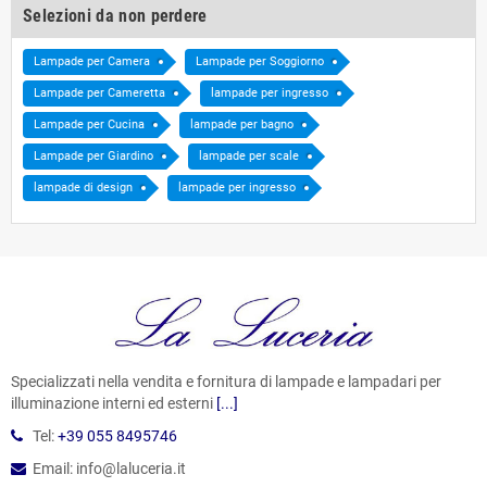
Selezioni da non perdere
Lampade per Camera
Lampade per Soggiorno
Lampade per Cameretta
lampade per ingresso
Lampade per Cucina
lampade per bagno
Lampade per Giardino
lampade per scale
lampade di design
lampade per ingresso
Specializzati nella vendita e fornitura di lampade e lampadari per
illuminazione interni ed esterni
[...]
Tel:
+39 055 8495746
Email: info@laluceria.it