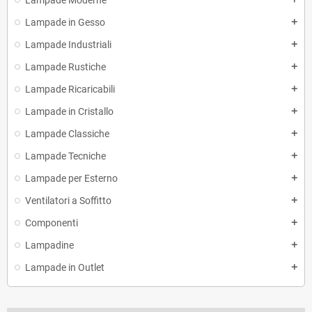
Lampade Moderne
Lampade in Gesso
add
Lampade Industriali
add
Lampade Rustiche
add
Lampade Ricaricabili
add
Lampade in Cristallo
add
Lampade Classiche
add
Lampade Tecniche
add
Lampade per Esterno
add
Ventilatori a Soffitto
add
Componenti
add
Lampadine
add
Lampade in Outlet
add