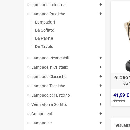
Lampade Industriali
add
Lampade Rustiche
add
Lampadari
Da Soffitto
Da Parete
Da Tavolo
Lampade Ricaricabili
add
Lampade in Cristallo
add
Lampade Classiche
add
GLOBO 
da 
Lampade Tecniche
add
41,99 €
Lampade per Esterno
add
59,99 €
Ventilatori a Soffitto
add
Componenti
add
Lampadine
add
Visualiz