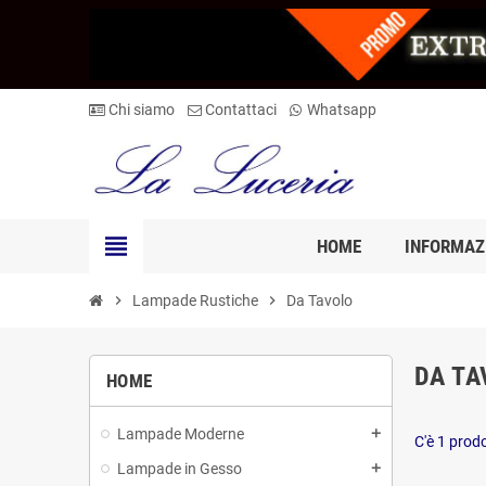
Chi siamo
Contattaci
Whatsapp
view_headline
HOME
INFORMAZ
chevron_right
Lampade Rustiche
chevron_right
Da Tavolo
DA TA
HOME
Lampade Moderne
add
C'è 1 prod
Lampade in Gesso
add