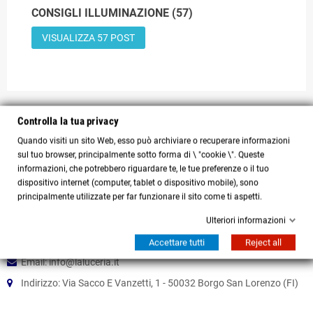
CONSIGLI ILLUMINAZIONE (57)
VISUALIZZA 57 POST
Controlla la tua privacy
Quando visiti un sito Web, esso può archiviare o recuperare informazioni
sul tuo browser, principalmente sotto forma di \ "cookie \". Queste
informazioni, che potrebbero riguardare te, le tue preferenze o il tuo
dispositivo internet (computer, tablet o dispositivo mobile), sono
principalmente utilizzate per far funzionare il sito come ti aspetti.
Specializzati nella vendita e fornitura di lampade e lampadari per
illuminazione interni ed esterni
[...]
Ulteriori informazioni
Tel:
+39 055 8495746
Accettare tutti
Reject all
Email: info@laluceria.it
Indirizzo: Via Sacco E Vanzetti, 1 - 50032 Borgo San Lorenzo (FI)