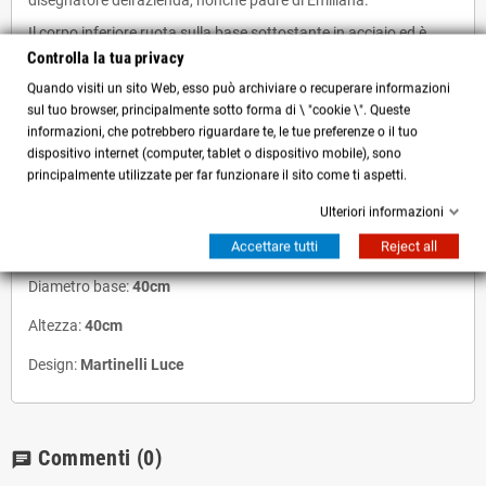
disegnatore dell'azienda, nonché padre di Emiliana.
Il corpo inferiore ruota sulla base sottostante in acciaio ed è
collegato al corpo superiore tramite un giunto centrale che
Controlla la tua privacy
permette la rotazione di 360°. Riflettore interno in alluminio
Quando visiti un sito Web, esso può archiviare o recuperare informazioni
verniciato nel colore bianco.
sul tuo browser, principalmente sotto forma di \ "cookie \". Queste
Sorgente Luminosa:
informazioni, che potrebbero riguardare te, le tue preferenze o il tuo
dispositivo internet (computer, tablet o dispositivo mobile), sono
1 Luce x max 12W, attacco E27
principalmente utilizzate per far funzionare il sito come ti aspetti.
Lampadina esclusa.
Ulteriori informazioni
Accettare tutti
Reject all
Misure:
Diametro base:
40cm
Altezza:
40cm
Design:
Martinelli Luce
Commenti
(0)
chat