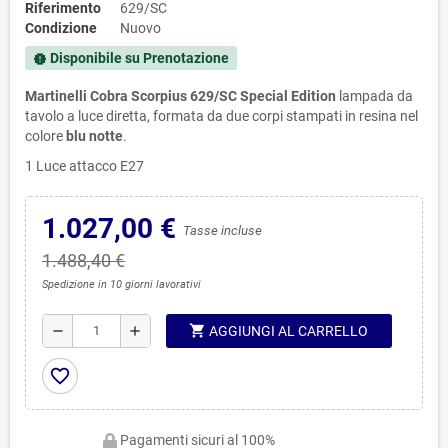
Riferimento
629/SC
Condizione
Nuovo
Disponibile su Prenotazione
new_releases
Martinelli Cobra Scorpius 629/SC Special Edition
lampada da
tavolo a luce diretta, formata da due corpi stampati in resina nel
colore
blu notte
.
1 Luce attacco E27
1.027,00 €
Tasse incluse
1.488,40 €
Spedizione in 10 giorni lavorativi
shopping_cart
remove
add
AGGIUNGI AL CARRELLO
favorite_border
Pagamenti sicuri al 100%