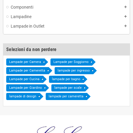
Componenti
add
Lampadine
add
Lampade in Outlet
add
Selezioni da non perdere
Lampade per Camera
Lampade per Soggiorno
Lampade per Cameretta
lampade per ingresso
Lampade per Cucina
lampade per bagno
Lampade per Giardino
lampade per scale
lampade di design
lampade per cameretta