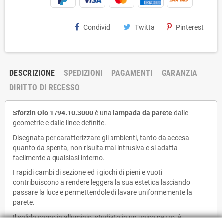
Condividi
Twitta
Pinterest
DESCRIZIONE
SPEDIZIONI
PAGAMENTI
GARANZIA
DIRITTO DI RECESSO
Sforzin Olo 1794.10.3000
è una
lampada da parete
dalle
geometrie e dalle linee definite.
Disegnata per caratterizzare gli ambienti, tanto da accesa
quanto da spenta, non risulta mai intrusiva e si adatta
facilmente a qualsiasi interno.
I rapidi cambi di sezione ed i giochi di pieni e vuoti
contribuiscono a rendere leggera la sua estetica lasciando
passare la luce e permettendole di lavare uniformemente la
parete.
Il solido corpo in alluminio, studiato in un unico pezzo, è