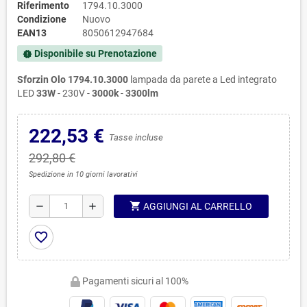
Riferimento
1794.10.3000
Condizione
Nuovo
EAN13
8050612947684
Disponibile su Prenotazione
new_releases
Sforzin Olo 1794.10.3000
lampada da parete a Led integrato
LED
33W
- 230V -
3000k
-
3300lm
222,53 €
Tasse incluse
292,80 €
Spedizione in 10 giorni lavorativi
shopping_cart
remove
add
AGGIUNGI AL CARRELLO
favorite_border
Pagamenti sicuri al 100%