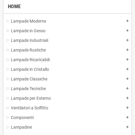
HOME
Lampade Moderne
add
Lampade in Gesso
add
Lampade Industriali
add
Lampade Rustiche
add
Lampade Ricaricabili
add
Lampade in Cristallo
add
Lampade Classiche
add
Lampade Tecniche
add
Lampade per Esterno
add
Ventilatori a Soffitto
add
Componenti
add
Lampadine
add